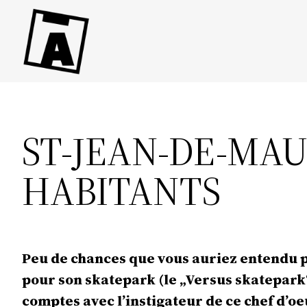
Direkt
zum
Inhalt
wechseln
ST-JEAN-DE-MAU
HABITANTS
Peu de chances que vous auriez entendu par
pour son skatepark (le „Versus skatepark“)
comptes avec l’instigateur de ce chef d’oeu