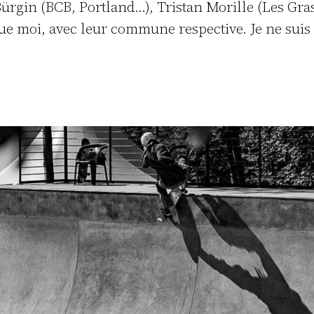
rgin (BCB, Portland…), Tristan Morille (Les Gras)
e moi, avec leur commune respective. Je ne suis p