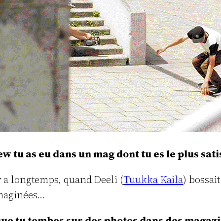
ew tu as eu dans un mag dont tu es le plus satis
 y a longtemps, quand Deeli (
Tuukka Kaila
) bossai
 imaginées…
 que tu tombes sur des photos dans des magazi