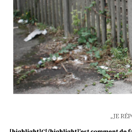
„JE RÉ
[highlight]C[/highlight]’est comment de f