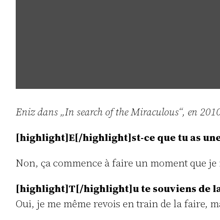
Eniz dans „In search of the Miraculous“, en 201
[highlight]E[/highlight]st-ce que tu as un
Non, ça commence à faire un moment que je n’
[highlight]T[/highlight]u te souviens de 
Oui, je me même revois en train de la faire, m