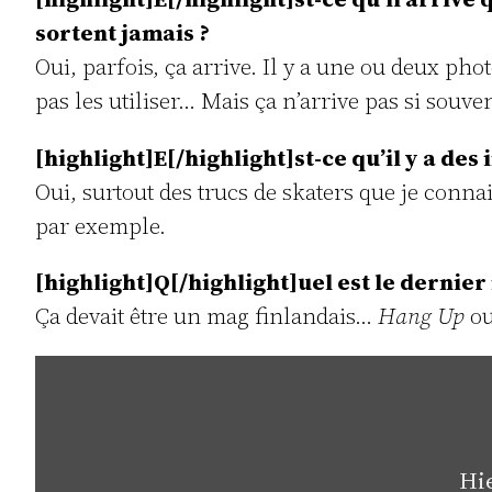
sortent jamais ?
Oui, parfois, ça arrive. Il y a une ou deux ph
pas les utiliser… Mais ça n’arrive pas si souven
[highlight]E[/highlight]st-ce qu’il y a des
Oui, surtout des trucs de skaters que je con
par exemple.
[highlight]Q[/highlight]uel est le dernier
Ça devait être un mag finlandais…
Hang Up
o
Inhalt
von
YouTube
anzeigen
Hie