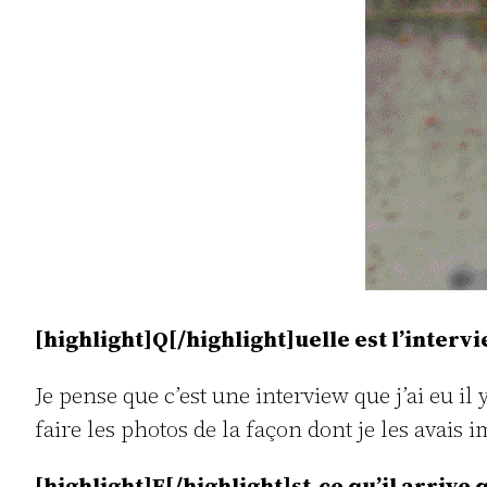
[highlight]Q[/highlight]uelle est l’intervi
Je pense que c’est une interview que j’ai eu il
faire les photos de la façon dont je les avais
[highlight]E[/highlight]st-ce qu’il arrive