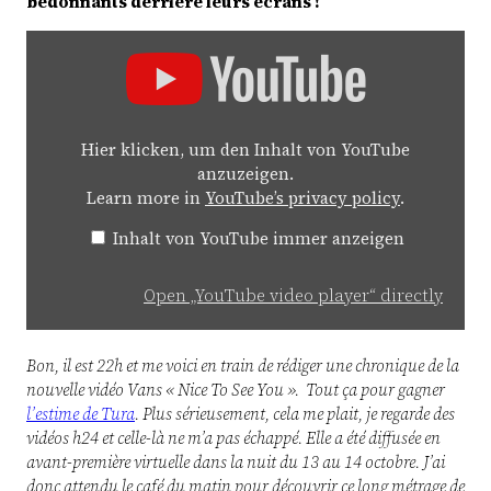
bedonnants derrière leurs écrans !
Display
„YouTube
video
player“
from
YouTube
Hier klicken, um den Inhalt von YouTube
anzuzeigen.
Learn more in
YouTube’s privacy policy
.
Inhalt von YouTube immer anzeigen
Open „YouTube video player“ directly
Bon, il est 22h et me voici en train de rédiger une chronique de la
nouvelle vidéo Vans « Nice To See You ». Tout ça pour gagner
l’estime de Tura
. Plus sérieusement, cela me plait, je regarde des
vidéos h24 et celle-là ne m’a pas échappé. Elle a été diffusée en
avant-première virtuelle dans la nuit du 13 au 14 octobre. J’ai
donc attendu le café du matin pour découvrir ce long métrage de