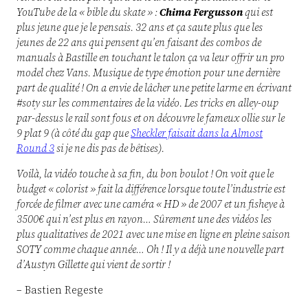
YouTube de la « bible du skate » :
Chima Fergusson
qui est
plus jeune que je le pensais.
32 ans et ça saute plus que les
jeunes de 22 ans qui pensent qu’en faisant des combos de
manuals à Bastille en touchant le talon ça va leur offrir un pro
model chez Vans. Musique de type émotion pour une dernière
part de qualité ! On a envie de lâcher une petite larme en écrivant
#soty sur les commentaires de la vidéo. Les tricks en alley-oup
par-dessus le rail sont fous et on découvre le fameux ollie sur le
9 plat 9 (à côté du gap que
Sheckler faisait dans la Almost
Round 3
si je ne dis pas de bêtises).
Voilà, la vidéo touche à sa fin, du bon boulot ! On voit que le
budget « colorist » fait la différence lorsque toute l’industrie est
forcée de filmer avec une caméra « HD » de 2007 et un fisheye à
3500€ qui n’est plus en rayon… Sûrement une des vidéos les
plus qualitatives de 2021 avec une mise en ligne en pleine saison
SOTY comme chaque année… Oh ! Il y a déjà une nouvelle part
d’Austyn Gillette qui vient de sortir !
– Bastien Regeste