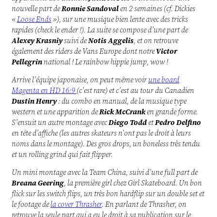
nouvelle part de
Ronnie Sandoval
en 2 semaines (cf. Dickies
«
Loose Ends
»), sur une musique bien lente avec des tricks
rapides (check le ender !).
La suite se compose d’une part de
Alexey Krasniy
suivi de
Notis Aggelis
, et on retrouve
également des riders de Vans Europe dont notre
Victor
Pellegrin
national ! Le rainbow hippie jump, wow !
Arrive l’équipe japonaise, on peut même voir
une board
Magenta en HD 16:9
(c’est rare) et c’est a
u tour du Canadien
Dustin Henry
: du combo en manual, de la musique type
western et une apparition de
Rick McCrank
en grande forme.
S’ensuit u
n autre montage avec
Diego Todd
et
Pedro Delfino
en tête d’affiche (les autres skateurs n’ont pas le droit à leurs
noms dans le montage). Des gros drops, un boneless très tendu
et un rolling grind qui fait flipper.
Un mini montage avec la Team China, suivi d’u
ne full part de
Breana Geering
, la première girl chez Girl Skateboard. Un bon
flick sur les switch flips, un très bon hardflip sur un double set et
le footage de
la cover Thrasher
. En parlant de Thrasher, on
retrouve la seule part qui a eu le droit à sa publication sur le