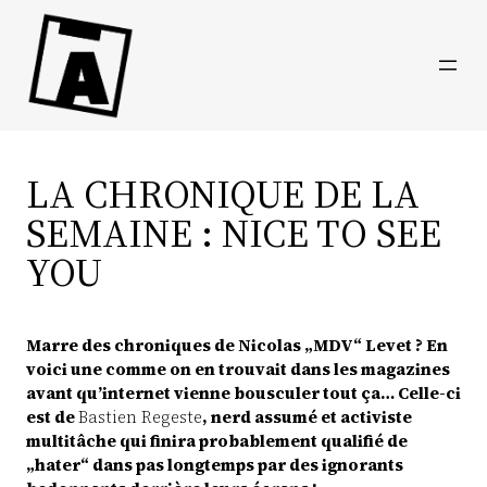
Direkt
zum
Inhalt
wechseln
LA CHRONIQUE DE LA
SEMAINE : NICE TO SEE
YOU
Marre des chroniques de Nicolas „MDV“ Levet ? En
voici une comme on en trouvait dans les magazines
avant qu’internet vienne bousculer tout ça… Celle-ci
est de
Bastien Regeste
, nerd assumé et activiste
multitâche qui finira probablement qualifié de
„hater“ dans pas longtemps par des ignorants