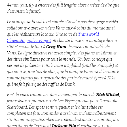
44min (oui, il y a encore des full lengths alors arrêtez de dire que
c’est Insta le futur).
Le principe de la vidéo est simple : Covid = pas de voyage = vidéo
collaborative avec les riders Vans aux 4 coins du monde ainsi
que les réalisateurs locaux. Une sorte de
Transworld
Cinematographer Project
où chacun bosse son montage de son
côté et envoie le tout à
Greg Hunt
, le mastermind vidéo de
Vans. La ligne directive est assez simple : des plans en 16mm et
des titres similaires pour tout le monde. Un bon concept qui
permet de présenter tout le team au global (sauf les Français) et
qui prouve, une fois de plus, que la marque Vans est déterminée
comme jamais pour reprendre des parts de marché face à Nike
qui ne fait plus que des raffles de Dunk.
Bref, la vidéo commence directement par la part de
Nick Michel
,
jeune skateur prometteur de Las Vegas qui ride pour Grenouille
Skateboard. Les spots sont rugueux et le blunt slide est
complètement fou. Bon ender aussi !
On enchaine directement
sur un montage australien avec plein de skateurs inconnus, des
apparitions de l’excellent
Jackson Pilz
et enchaine sur u
ne