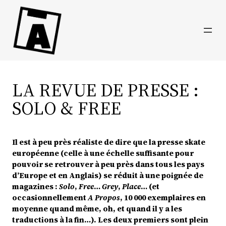
Direkt
zum
Inhalt
wechseln
LA REVUE DE PRESSE :
SOLO & FREE
Il est à peu près réaliste de dire que la presse skate
européenne (celle à une échelle suffisante pour
pouvoir se retrouver à peu près dans tous les pays
d’Europe et en Anglais) se réduit à une poignée de
magazines :
Solo
,
Free
…
Grey
,
Place
… (et
occasionnellement
A Propos
, 10 000 exemplaires en
moyenne quand même, oh, et quand il y a les
traductions à la fin…). Les deux premiers sont plein