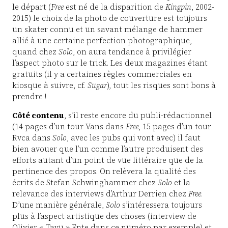
le départ (
Free
est né de la disparition de
Kingpin
, 2002-
2015) le choix de la photo de couverture est toujours
un skater connu et un savant mélange de hammer
allié à une certaine perfection photographique,
quand chez
Solo
, on aura tendance à privilégier
l’aspect photo sur le trick. Les deux magazines étant
gratuits (il y a certaines règles commerciales en
kiosque à suivre, cf.
Sugar
), tout les risques sont bons à
prendre !
Côté contenu
, s’il reste encore du publi-rédactionnel
(14 pages d’un tour Vans dans
Free
, 15 pages d’un tour
Rvca dans
Solo
, avec les pubs qui vont avec) il faut
bien avouer que l’un comme l’autre produisent des
efforts autant d’un point de vue littéraire que de la
pertinence des propos. On relèvera la qualité des
écrits de Stefan Schwinghammer chez
Solo
et la
relevance des interviews d’Arthur Derrien chez
Free
.
D’une manière générale,
Solo
s’intéressera toujours
plus à l’aspect artistique des choses (interview de
Olivier « Tavu » Ente dans ce numéro par exemple) et