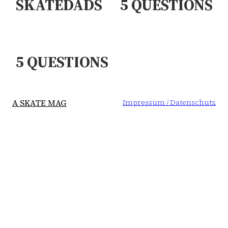
SKATEDADS
5 QUESTIONS
PAR
: ADRIAN
BENJAMIN
PONCET
5 QUESTIONS
DEBERDT
: DAMON
WAY
A SKATE MAG
Impressum / Datenschutz