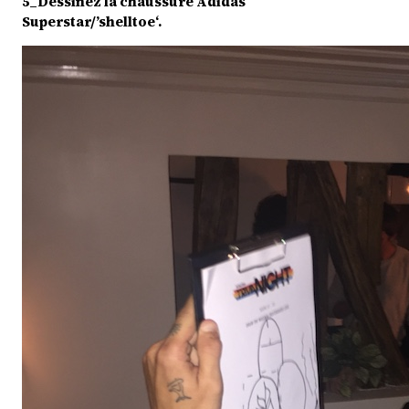
5_
Dessinez l
a chaussure Adidas
Superstar/’shelltoe‘.