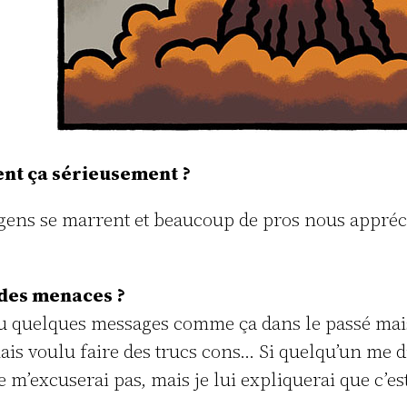
nent ça sérieusement ?
 gens se marrent et beaucoup de pros nous appréci
 des menaces ?
 eu quelques messages comme ça dans le passé mais j
mais voulu faire des trucs cons… Si quelqu’un me di
e m’excuserai pas, mais je lui expliquerai que c’es