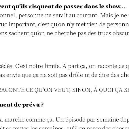
avent qu’ils risquent de passer dans le show…
rsonnel, personne ne serait au courant. Mais je ne
truc important, c’est qu’on n’y met rien de person
ens sachent qu’on ne cherche pas des trucs obscur
és. C’est notre limite. A part ça, on raconte ce qu
s envie que ça ne soit pas drôle ni de dire des ch
RACONTE CE QU’ON VEUT, SINON, À QUOI ÇA SE
ement de prévu ?
ça marche comme ça. Un épisode par semaine depui
 fait ça toutes les semaines, qu’il se passe des ch