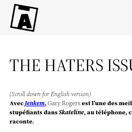
Direkt
zum
Inhalt
wechseln
THE HATERS ISS
(Scroll down for English version)
Avec
Jenkem
,
Gary Rogers
est l’une des mei
stupéfiants dans
Skateline
, au téléphone, c
raconte.